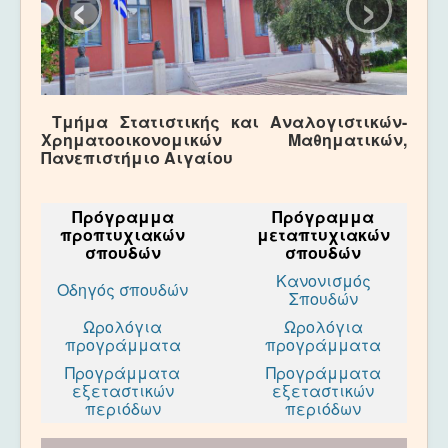
‹
›
Προσωπικό
Προγράμματα Σπουδών
Ακαδημαϊκά
Νέα και Εκδηλώσεις
Τμήμα Στατιστικής και Αναλογιστικών-
Χρηματοοικονομικών Μαθηματικών,
Ανακοινώσεις
Πανεπιστήμιο Αιγαίου
Πρόγραμμα
Πρόγραμμα
προπτυχιακών
μεταπτυχιακών
σπουδών
σπουδών
Κανονισμός
Οδηγός σπουδών
Σπουδών
Ωρολόγια
Ωρολόγια
προγράμματα
προγράμματα
Προγράμματα
Προγράμματα
εξεταστικών
εξεταστικών
περιόδων
περιόδων